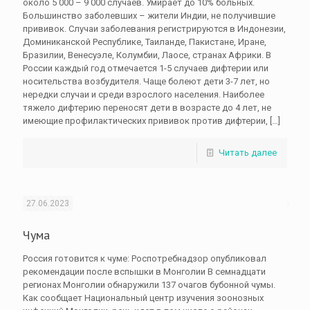
около 5 000 – 9 000 случаев. Умирает до 10% больных.
Большинство заболевших – жители Индии, не получившие
прививок. Случаи заболевания регистрируются в Индонезии,
Доминиканской Республике, Таиланде, Пакистане, Иране,
Бразилии, Венесуэле, Колумбии, Лаосе, странах Африки. В
России каждый год отмечается 1-5 случаев дифтерии или
носительства возбудителя. Чаще болеют дети 3-7 лет, но
нередки случаи и среди взрослого населения. Наиболее
тяжело дифтерию переносят дети в возрасте до 4 лет, не
имеющие профилактических прививок против дифтерии,
[…]
Читать далее
27.06.2023
Чума
Россия готовится к чуме: Роспотребнадзор опубликовал
рекомендации после вспышки в Монголии В семнадцати
регионах Монголии обнаружили 137 очагов бубонной чумы.
Как сообщает Национальный центр изучения зоонозных