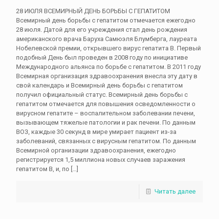
28 ИЮЛЯ ВСЕМИРНЫЙ ДЕНЬ БОРЬБЫ С ГЕПАТИТОМ
Всемирный день борьбы с гепатитом отмечается ежегодно
28 июля. Датой для его учреждения стал день рождения
американского врача Баруха Самюэля Блумберга, лауреата
Нобелевской премии, открывшего вирус гепатита B. Первый
подобный День был проведен в 2008 году по инициативе
Международного альянса по борьбе с гепатитом. В 2011 году
Всемирная организация здравоохранения внесла эту дату в
свой календарь и Всемирный день борьбы с гепатитом
получил официальный статус. Всемирный день борьбы с
гепатитом отмечается для повышения осведомленности о
вирусном гепатите – воспалительном заболевании печени,
вызывающем тяжелые патологии и рак печени. По данным
ВОЗ, каждые 30 секунд в мире умирает пациент из-за
заболеваний, связанных с вирусным гепатитом. По данным
Всемирной организации здравоохранения, ежегодно
регистрируется 1,5 миллиона новых случаев заражения
гепатитом В, и, по
[…]
Читать далее