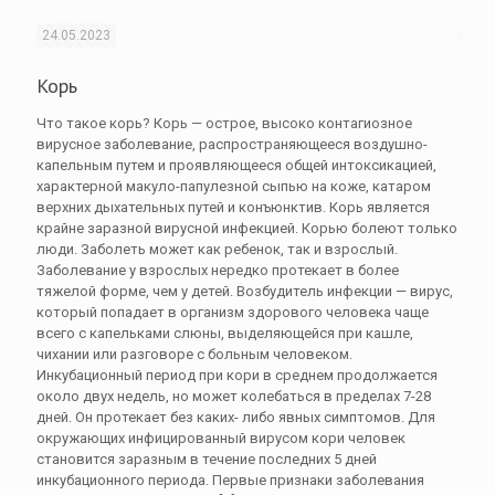
24.05.2023
Корь
Что такое корь? Корь — острое, высоко контагиозное
вирусное заболевание, распространяющееся воздушно-
капельным путем и проявляющееся общей интоксикацией,
характерной макуло-папулезной сыпью на коже, катаром
верхних дыхательных путей и конъюнктив. Корь является
крайне заразной вирусной инфекцией. Корью болеют только
люди. Заболеть может как ребенок, так и взрослый.
Заболевание у взрослых нередко протекает в более
тяжелой форме, чем у детей. Возбудитель инфекции — вирус,
который попадает в организм здорового человека чаще
всего с капельками слюны, выделяющейся при кашле,
чихании или разговоре с больным человеком.
Инкубационный период при кори в среднем продолжается
около двух недель, но может колебаться в пределах 7-28
дней. Он протекает без каких- либо явных симптомов. Для
окружающих инфицированный вирусом кори человек
становится заразным в течение последних 5 дней
инкубационного периода. Первые признаки заболевания