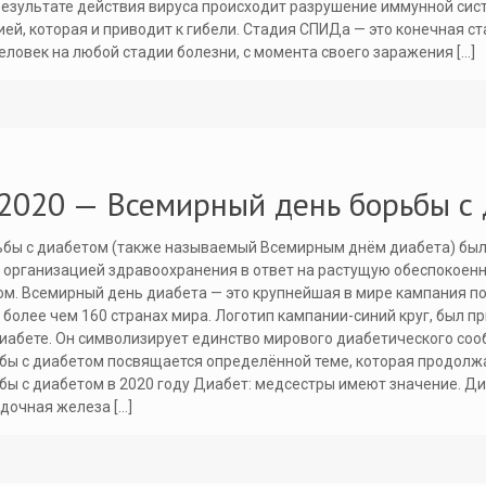
езультате действия вируса происходит разрушение иммунной сис
ей, которая и приводит к гибели. Стадия СПИДа — это конечная с
еловек на любой стадии болезни, с момента своего заражения
[…]
 2020 — Всемирный день борьбы с
ьбы с диабетом (также называемый Всемирным днём диабета) бы
 организацией здравоохранения в ответ на растущую обеспокоен
м. Всемирный день диабета — это крупнейшая в мире кампания п
более чем 160 странах мира. Логотип кампании-синий круг, был пр
иабете. Он символизирует единство мирового диабетического соо
бы с диабетом посвящается определённой теме, которая продолжае
бы с диабетом в 2020 году Диабет: медсестры имеют значение. Д
удочная железа
[…]