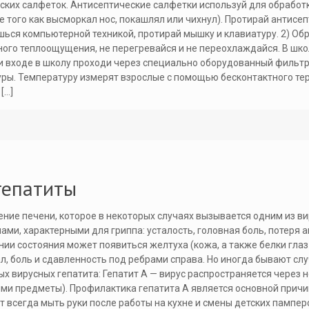
ких салфеток. Антисептические салфетки используй для обработки
е того как высморкал нос, покашлял или чихнул). Протирай антис
ешься компьютерной техникой, протирай мышку и клавиатуру. 2) О
ого теплоощущения, не перегревайся и не переохлаждайся. В шко
и входе в школу проходи через специально оборудованный фильтр,
ры. Температуру измерят взрослые с помощью бесконтактного терм
[…]
гепатиты
ление печени, которое в некоторых случаях вызывается одним из 
ми, характерными для гриппа: усталость, головная боль, потеря 
ении состояния может появиться желтуха (кожа, а также белки глаз
л, боль и сдавленность под ребрами справа. Но иногда бывают слу
х вирусных гепатита: Гепатит А — вирус распространяется через н
и предметы). Профилактика гепатита А является основной причин
т всегда мыть руки после работы на кухне и смены детских пампе