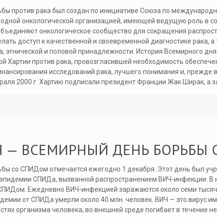
бы против рака был создан по инициативе Союза по международно
дной онкологической организацией, имеющей ведущую роль в со
объединяют онкологическое сообщество для сокращения распрост
лать доступ к качественной и своевременной диагностике рака, а
, этнической и половой принадлежности. История Всемирного дня 
й Хартии против рака, провозгласившей необходимость обеспече
нансирования исследований рака, лучшего понимания и, прежде в
враля 2000 г. Хартию подписали президент Франции Жак Ширак, а 
Я — ВСЕМИРНЫЙ ДЕНЬ БОРЬБЫ
бы со СПИДом отмечается ежегодно 1 декабря. Этот день был уч
эпидемии СПИДа, вызванной распространением ВИЧ-инфекции. В н
ИДом. Ежедневно ВИЧ-инфекцией заражаются около семи тысяч че
идемии от СПИДа умерли около 40 млн. человек. ВИЧ — это вирус 
стях организма человека, во внешней среде погибает в течение н