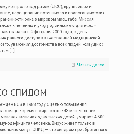
му контролю над раком (UICC), крупнейшей и
зыве, наращивании потенциала и пропагандистских
ранённости рака в мировом масштабе. Миссия
 также к лечению и уходу одинаковым для всех –
рака началась 4 февраля 2000 года, в день
ния равного доступа к качественной медицинской
сего, уважения достоинства всех людей, живущих с
затем
[…]
Читать далее
 СО СПИДОМ
реждён ВОЗ в 1988 году с целью повышения
астоящее время в мире свыше 43 млн. человек
ловек, включая одну тысячу детей, умирает 4 500
иммунодефицита человека. Вирус живет только в
ескольких минут. СПИД — это синдром приобретенного