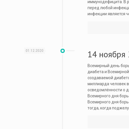
иммунодефицита. В р
перед любой инфекци
инфекции является ч
14 ноября
01.12.2020
Всемирный день бор
диабета и Всемирной
создаваемой диабето
миллиарда человек в 
осведомлённости о д
Всемирного дня борь
Всемирного дня борь
тогда, когда поджел