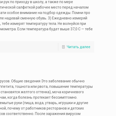
 рук по приходу в школу, а также по мере
ептической салфеткой рабочее место перед началом
брати особое внимание на подбор одежды. Помни про
ле надевай сменную обувь. 3) Ежедневно измеряй
 тебе измерят температуру тела. Не волнуйся при
ометра. Если температура будет выше 37,0 С — тебе
Читать далее
вирусов. Общие сведения Это заболевание обычно
аппетита, тошнота или рвота, повышение температуры
 становятся желтого оттенка), моча коричневого
чаи, когда болезнь протекает бессимптомно.
емытые руки (пища, вода, утварь, игрушки и другие
ой, почему от работников ресторанов и детских
рсов соответственно. После заражения вирусом