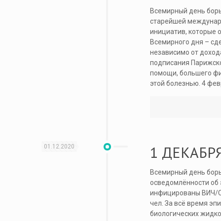
Всемирный день борь
старейшей междунаро
инициатив, которые 
Всемирного дня – сде
независимо от дохода
подписания Парижско
помощи, большего фи
этой болезнью. 4 фе
1 ДЕКАБР
01.12.2020
Всемирный день борь
осведомлённости об 
инфицированы ВИЧ/СП
чел. За всё время эп
биологических жидко