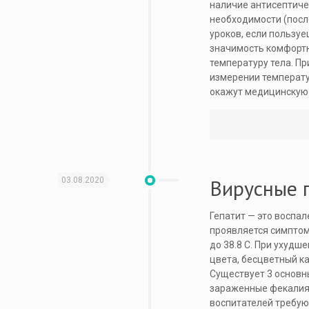
наличие антисептичес
необходимости (посл
уроков, если пользу
значимость комфортн
температуру тела. Пр
измерении температу
окажут медицинскую
Вирусные 
03.08.2020
Гепатит — это воспа
проявляется симптома
до 38.8 С. При ухудш
цвета, бесцветный ка
Существует 3 основны
зараженные фекалиям
воспитателей требую