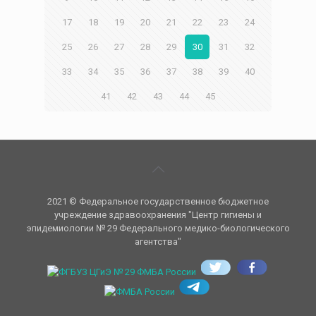
17
18
19
20
21
22
23
24
25
26
27
28
29
30
31
32
33
34
35
36
37
38
39
40
41
42
43
44
45
2021 © Федеральное государственное бюджетное
учреждение здравоохранения "Центр гигиены и
эпидемиологии № 29 Федерального медико-биологического
агентства"