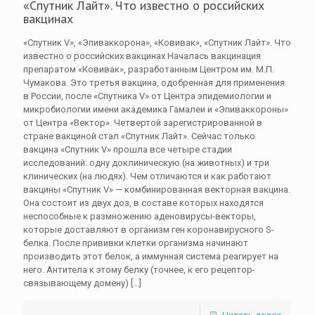
«Спутник Лайт». Что известно о российских
вакцинах
«Спутник V», «Эпиваккорона», «Ковивак», «Спутник Лайт». Что
известно о российских вакцинах Началась вакцинация
препаратом «Ковивак», разработанным Центром им. М.П.
Чумакова. Это третья вакцина, одобренная для применения
в России, после «Спутника V» от Центра эпидемиологии и
микробиологии имени академика Гамалеи и «Эпиваккороны»
от Центра «Вектор». Четвертой зарегистрированной в
стране вакциной стал «Спутник Лайт». Сейчас только
вакцина «Спутник V» прошла все четыре стадии
исследований: одну доклиническую (на животных) и три
клинических (на людях). Чем отличаются и как работают
вакцины «Спутник V» — комбинированная векторная вакцина.
Она состоит из двух доз, в составе которых находятся
неспособные к размножению аденовирусы-векторы,
которые доставляют в организм ген коронавирусного S-
белка. После прививки клетки организма начинают
производить этот белок, а иммунная система реагирует на
него. Антитела к этому белку (точнее, к его рецептор-
связывающему домену)
[…]